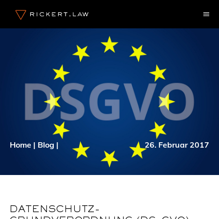
Zum
M
Inhalt
springen
Home
|
Blog
|
26. Februar 2017
DATENSCHUTZ-