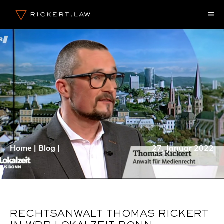
Zum
M
Inhalt
springen
Home
|
Blog
|
27. Januar 2022
RECHTSANWALT THOMAS RICKERT