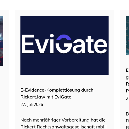
E
g
R
E-Evidence-Komplettlösung durch
P
Rickert.law mit EviGate
2
27. Juli 2026
D
Nach mehrjähriger Vorbereitung hat die
R
Rickert Rechtsanwaltsgesellschaft mbH
R