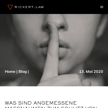
Zum
M
Inhalt
springen
Home
|
Blog
|
13. Mai 2020
WAS SIND ANGEMESSENE