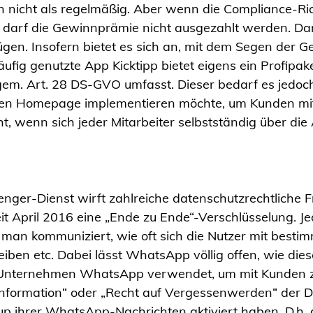
n nicht als regelmäßig. Aber wenn die Compliance-Ri
arf die Gewinnprämie nicht ausgezahlt werden. Dann 
ügen. Insofern bietet es sich an, mit dem Segen der G
äufig genutzte App Kicktipp bietet eigens ein Profipak
em. Art. 28 DS-GVO umfasst. Dieser bedarf es jedo
en Homepage implementieren möchte, um Kunden mitei
t, wenn sich jeder Mitarbeiter selbstständig über di
er-Dienst wirft zahlreiche datenschutzrechtliche Fr
 April 2016 eine „Ende zu Ende“-Verschlüsselung. 
 man kommuniziert, wie oft sich die Nutzer mit besti
eiben etc. Dabei lässt WhatsApp völlig offen, wie di
 Unternehmen WhatsApp verwendet, um mit Kunden zu
Information“ oder „Recht auf Vergessenwerden“ der D
kup ihrer WhatsApp-Nachrichten aktiviert haben. D.h.