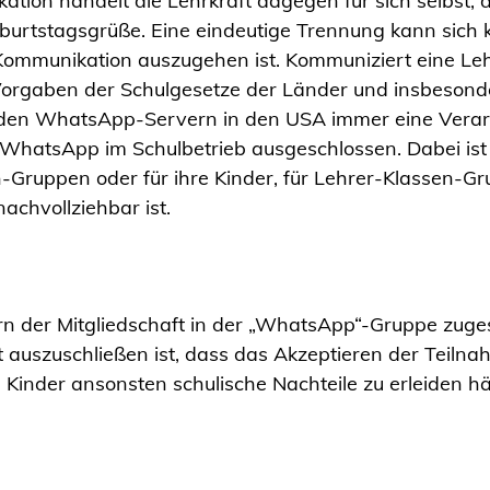
tion handelt die Lehrkraft dagegen für sich selbst, d.h
urtstagsgrüße. Eine eindeutige Trennung kann sich ko
 Kommunikation auszugehen ist. Kommuniziert eine Lehrk
Vorgaben der Schulgesetze der Länder und insbeson
den WhatsApp-Servern in den USA immer eine Verarbei
atsApp im Schulbetrieb ausgeschlossen. Dabei ist u
ern-Gruppen oder für ihre Kinder, für Lehrer-Klassen-Gr
chvollziehbar ist.
n der Mitgliedschaft in der „WhatsApp“-Gruppe zugest
t auszuschließen ist, dass das Akzeptieren der Teil
 Kinder ansonsten schulische Nachteile zu erleiden hä