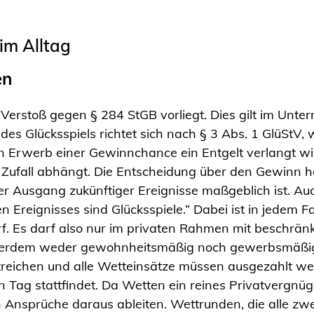
m Alltag
en
n Verstoß gegen § 284 StGB vorliegt. Dies gilt im Un
 des Glücksspiels richtet sich nach § 3 Abs. 1 GlüStV, 
n Erwerb einer Gewinnchance ein Entgelt verlangt wi
fall abhängt. Die Entscheidung über den Gewinn hän
er Ausgang zukünftiger Ereignisse maßgeblich ist. A
n Ereignisses sind Glücksspiele.“ Dabei ist in jedem F
f. Es darf also nur im privaten Rahmen mit beschränk
erdem weder gewohnheitsmäßig noch gewerbsmäßig st
reichen und alle Wetteinsätze müssen ausgezahlt wer
 Tag stattfindet. Da Wetten ein reines Privatvergnüge
n Ansprüche daraus ableiten. Wettrunden, die alle zw