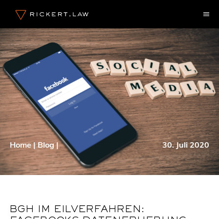
Zum
M
Inhalt
springen
Home
|
Blog
|
30. Juli 2020
BGH IM EILVERFAHREN: