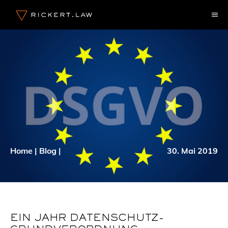
Zum
M
Inhalt
springen
Home
|
Blog
|
30. Mai 2019
EIN JAHR DATENSCHUTZ-