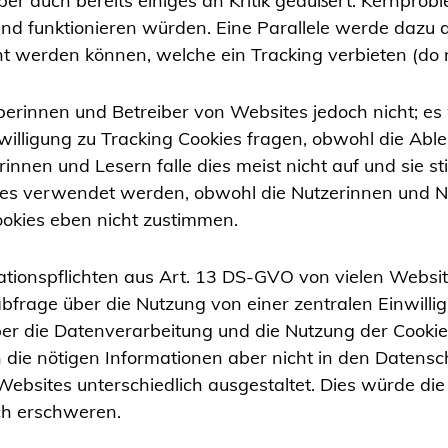
auch bereits einiges an Kritik geäußert. Kernproblem
lend funktionieren würden. Eine Parallele werde dazu a
t werden können, welche ein Tracking verbieten (
do 
eiberinnen und Betreiber von Websites jedoch nicht; 
willigung zu Tracking Cookies fragen, obwohl die Abl
erinnen und Lesern falle dies meist nicht auf und sie 
ies verwendet werden, obwohl die Nutzerinnen und Nu
ookies eben nicht zustimmen.
mationspflichten aus Art. 13 DS-GVO von vielen Website
abfrage über die Nutzung von einer zentralen Einwill
er die Datenverarbeitung und die Nutzung der Cookie
 die nötigen Informationen aber nicht in den Datensc
ebsites unterschiedlich ausgestaltet. Dies würde di
ch erschweren.