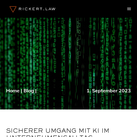
Zum
M
Inhalt
springen
Home
|
Blog
|
1. September 2023
SICHERER UMGANG MIT KI IM