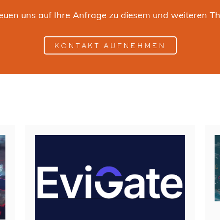
reuen uns auf Ihre Anfrage zu diesem und weiteren T
KONTAKT AUFNEHMEN