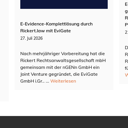
E
g
R
E-Evidence-Komplettlösung durch
P
Rickert.law mit EviGate
2
27. Juli 2026
D
Nach mehrjähriger Vorbereitung hat die
R
Rickert Rechtsanwaltsgesellschaft mbH
R
gemeinsam mit der nGENn GmbH ein
f
Joint Venture gegründet, die EviGate
W
GmbH i.Gr.. ...
Weiterlesen