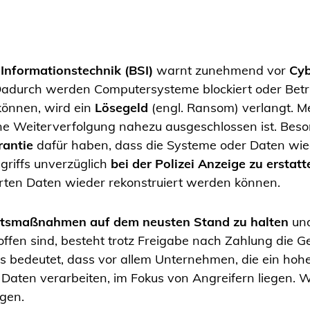
 Informationstechnik (BSI)
warnt zunehmend vor
Cyb
Dadurch werden Computersysteme blockiert oder Betri
können, wird ein
Lösegeld
(engl. Ransom) verlangt. Mei
 Weiterverfolgung nahezu ausgeschlossen ist. Besond
rantie
dafür haben, dass die Systeme oder Daten wi
griffs unverzüglich
bei der Polizei Anzeige zu erstatt
rrten Daten wieder rekonstruiert werden können.
itsmaßnahmen auf dem neusten Stand zu halten
und
en sind, besteht trotz Freigabe nach Zahlung die Ge
s bedeutet, dass vor allem Unternehmen, die ein h
Daten verarbeiten, im Fokus von Angreifern liegen. 
gen.