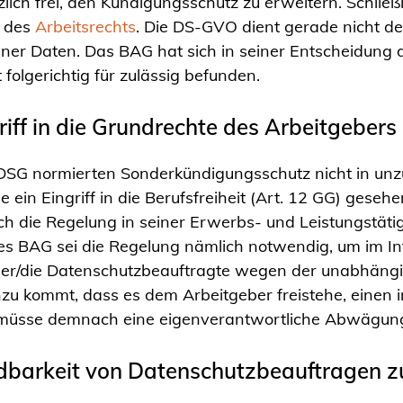
ich frei, den Kündigungsschutz zu erweitern. Schließl
h des
Arbeitsrechts
. Die DS-GVO dient gerade nicht de
r Daten. Das BAG hat sich in seiner Entscheidung d
folgerichtig für zulässig befunden.
riff in die Grundrechte des Arbeitgebers
DSG normierten Sonderkündigungsschutz nicht in unzu
in Eingriff in die Berufsfreiheit (Art. 12 GG) gesehen
 die Regelung in seiner Erwerbs- und Leistungstätigke
des BAG sei die Regelung nämlich notwendig, um im Int
der/die Datenschutzbeauftragte wegen der unabhängig
nzu kommt, dass es dem Arbeitgeber freistehe, einen 
er müsse demnach eine eigenverantwortliche Abwägung
ndbarkeit von Datenschutzbeauftragen z