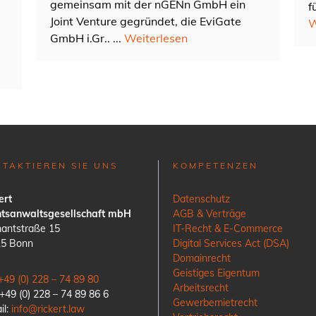
gemeinsam mit der nGENn GmbH ein
f
Joint Venture gegründet, die EviGate
W
GmbH i.Gr.. ...
Weiterlesen
TAKTIEREN SIE UNS
KOMPETENZEN
ert
Datenschutz
tsanwaltsgesellschaft mbH
AGB & Verträge
antstraße 15
IT-Recht & E-Commerce
15 Bonn
Digital Services Act (DSA)
Domainrecht
Geistiges Eigentum
+49 (0) 228 – 74 89 80
Arbeitsrecht
 +49 (0) 228 – 74 89 86 6
Gewerbemietrecht
il:
info@rickert.law