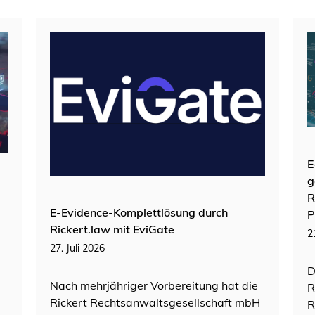
E
g
R
E-Evidence-Komplettlösung durch
P
Rickert.law mit EviGate
2
27. Juli 2026
D
Nach mehrjähriger Vorbereitung hat die
R
Rickert Rechtsanwaltsgesellschaft mbH
R