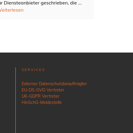
ür Diensteanbieter geschrieben, die ...
eiterlesen
SERVICES
Externer Datenschutzbeauftragter
EU-DS-GVO Vertreter
UK-GDPR Vertreter
HinSchG-Meldestelle