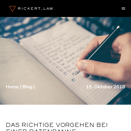
Zum
M
Inhalt
springen
Home
|
Blog
|
15. Oktober 2018
DAS RICHTIGE VORGEHEN BEI