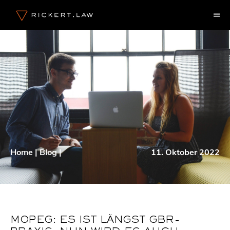
Zum
M
Inhalt
springen
Home
|
Blog
|
11. Oktober 2022
MOPEG: ES IST LÄNGST GBR-