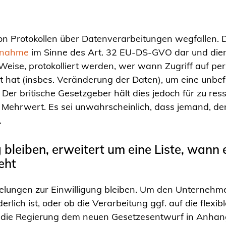
t
von Protokollen über Datenverarbeitungen wegfallen. Di
aßnahme
im Sinne des Art. 32 EU-DS-GVO dar und diene
 Weise, protokolliert werden, wer wann Zugriff au
et hat (insbes. Veränderung der Daten), um eine unbe
 Der britische Gesetzgeber hält dies jedoch für zu res
 Mehrwert. Es sei unwahrscheinlich, dass jemand, der 
e.
bleiben, erweitert um eine Liste, wann e
teht
elungen zur Einwilligung bleiben. Um den Unternehm
derlich ist, oder ob die Verarbeitung ggf. auf die flex
 die Regierung dem neuen Gesetzesentwurf in Anhang 1