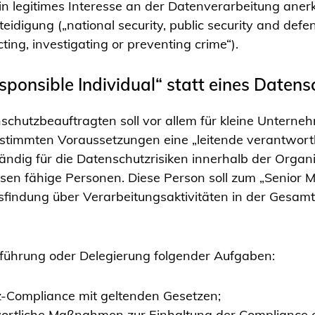
n legitimes Interesse an der Datenverarbeitung anerke
teidigung („national security, public security and def
ting, investigating or preventing crime“).
sponsible Individual“ statt eines Daten
schutzbeauftragten soll vor allem für kleine Unterne
immten Voraussetzungen eine „leitende verantwortli
ändig für die Datenschutzrisiken innerhalb der Organi
en fähige Personen. Diese Person soll zum „Senior 
gsfindung über Verarbeitungsaktivitäten in der Gesamt
chführung oder Delegierung folgender Aufgaben:
-Compliance mit geltenden Gesetzen;
twortliche Maßnahmen zur Einhaltung der Compliance e