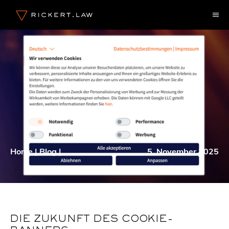
Zum
M
Inhalt
springen
Home
|
Blog
|
5. November 2025
DIE ZUKUNFT DES COOKIE-