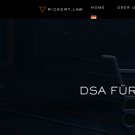
Zum
HOME
ÜBER 
Inhalt
springen
DSA FÜ