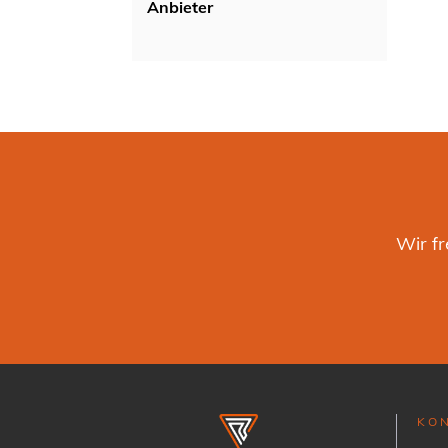
Anbieter
Wir f
KON